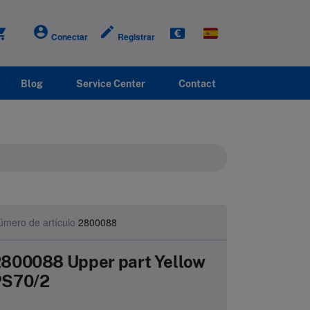
account_circle
create
g_cart
Conectar
Registrar
Blog
Service Center
Contact
úmero de artículo
2800088
800088 Upper part Yellow
PS70/2