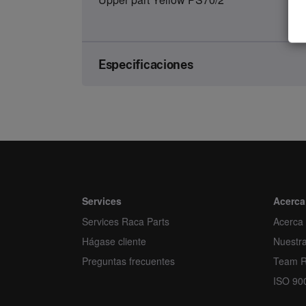
Especificaciones
Brand
Article number
Kind
Unit
Services
Acerca
Services Raca Parts
Minimum order quantity
Acerca
Hágase cliente
Nuestr
Order multiple
Preguntas frecuentes
Team 
ISO 90