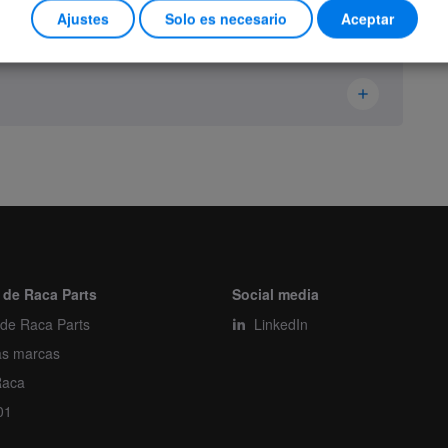
Ajustes
Solo es necesario
Aceptar
Ikusi Danfoss
2800088
Housing
Piece
 de Raca Parts
Social media
 de Raca Parts
1
LinkedIn
as marcas
1
Raca
01