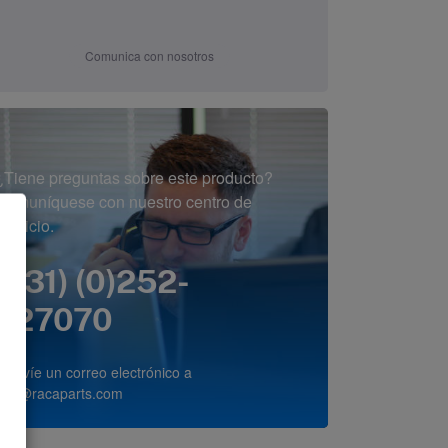
Comunica con nosotros
¿Tiene preguntas sobre este producto?
Comuníquese con nuestro centro de
servicio.
(+31) (0)252-
227070
o envíe un correo electrónico a
info@racaparts.com