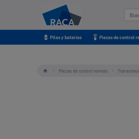
Raca
battery_charging_full
settings_remote
Pilas y baterias
Piezas de control 
Piezas de control remoto
Transmiso
home