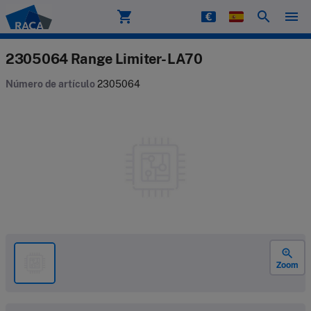
shopping_cart
search
menu
Raca
2305064 Range Limiter- LA70
Número de artículo
2305064
zoom_in
Zoom