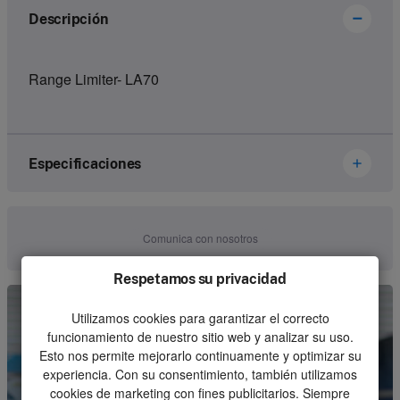
Descripción
Range Limiter- LA70
Especificaciones
Brand
Ikusi Danfoss
Comunica con nosotros
Article number
2305064
Respetamos su privacidad
Kind
Electronics
Utilizamos cookies para garantizar el correcto
Unit
Piece
funcionamiento de nuestro sitio web y analizar su uso.
Esto nos permite mejorarlo continuamente y optimizar su
Minimum order quantity
1
experiencia. Con su consentimiento, también utilizamos
cookies de marketing con fines publicitarios. Siempre