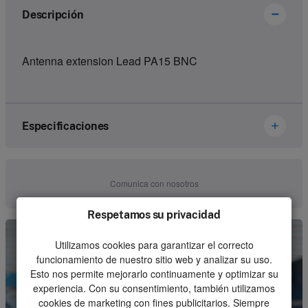
Descripción
Antenna extension Lead PA15 BNC
Especificaciones
Brand
Ikusi Danfoss
Comunica con nosotros
Article number
2300133
Respetamos su privacidad
Kind
Receiver
Utilizamos cookies para garantizar el correcto
Unit
Piece
funcionamiento de nuestro sitio web y analizar su uso.
Esto nos permite mejorarlo continuamente y optimizar su
Minimum order quantity
1
experiencia. Con su consentimiento, también utilizamos
cookies de marketing con fines publicitarios. Siempre