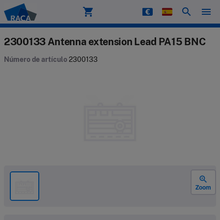
shopping_cart
search
menu
Raca
2300133 Antenna extension Lead PA15 BNC
Número de artículo
2300133
zoom_in
Zoom