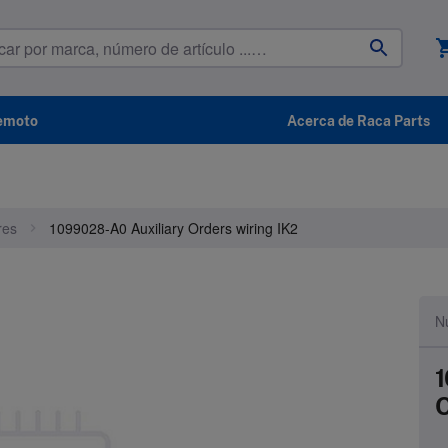
shoppin
remoto
Acerca de Raca Parts
res
1099028-A0 Auxiliary Orders wiring IK2
N
1
O