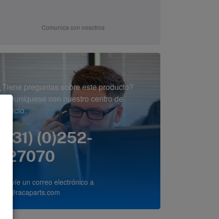
Comunica con nosotros
¿Tiene preguntas sobre este producto?
Comuníquese con nuestro centro de
servicio.
(+31) (0)252-
227070
o envíe un correo electrónico a
info@racaparts.com