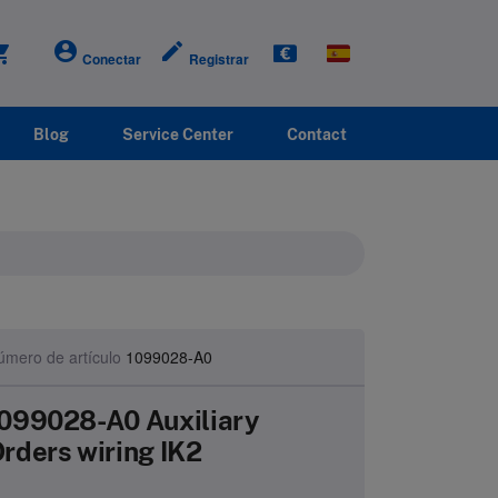
account_circle
create
g_cart
Conectar
Registrar
Blog
Service Center
Contact
úmero de artículo
1099028-A0
099028-A0 Auxiliary
rders wiring IK2