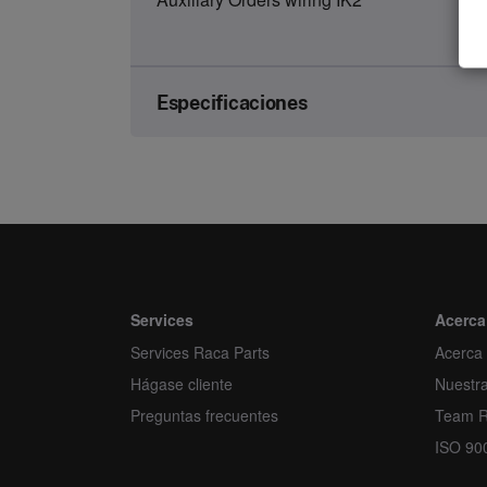
Especificaciones
Brand
Article number
Kind
Unit
Services
Acerca
Services Raca Parts
Minimum order quantity
Acerca
Hágase cliente
Nuestr
Order multiple
Preguntas frecuentes
Team 
ISO 90