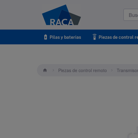
Raca
battery_charging_full
settings_remote
Pilas y baterias
Piezas de control 
Piezas de control remoto
Transmiso
home