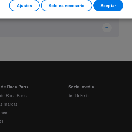
Ajustes
Solo es necesario
Aceptar
Ikusi Danfoss
1099028-A0
Electronics
Piece
 de Raca Parts
Social media
 de Raca Parts
1
LinkedIn
as marcas
1
Raca
01